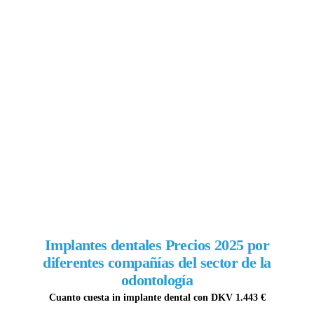
Implante dental precio en 2024 en otras
clínicas:
Vitaldent 1425€
Sanitas 1585,50€
DKV 1443€
Clínica dental Omega desde 795€
Implantes dentales Precios 2025 por
diferentes compañías del sector de la
odontología
Cuanto cuesta in implante dental con DKV 1.443 €