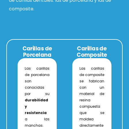
de carillas dentales: las de porcelana y las de
composite.
Carillas de
Carillas de
Porcelana
Composite
Las carillas
Las carillas
de porcelana
de composite
son
se fabrican
conocidas
con un
por su
material de
durabilidad
resina
y
compuesta
resistencia
que se
a las
moldea
manchas.
directamente