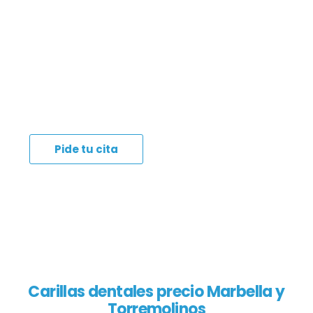
dentistas especializados en carillas dentales
Marbella y Torremolinos cuenta con la
experiencia y el conocimiento necesarios para
proporcionarte resultados estéticos
excepcionales.
Pide tu cita
Carillas dentales precio Marbella y
Torremolinos