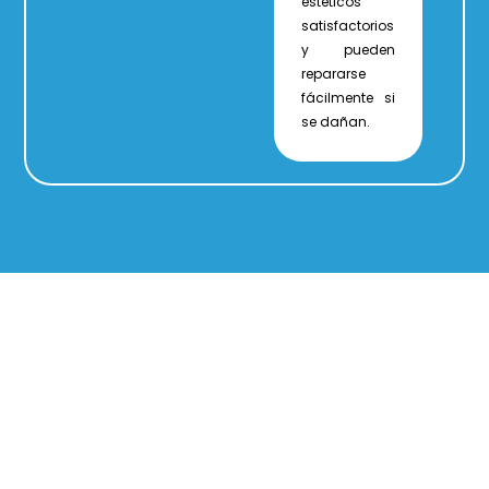
estéticos
satisfactorios
y pueden
repararse
fácilmente si
se dañan.
¿Estás listo para transformar tu sonrisa con
carillas dentales?
En la Clínica Dental Omega,
estamos aquí para ayudarte a lograr
la sonrisa
que siempre has deseado
. Nuestro equipo de