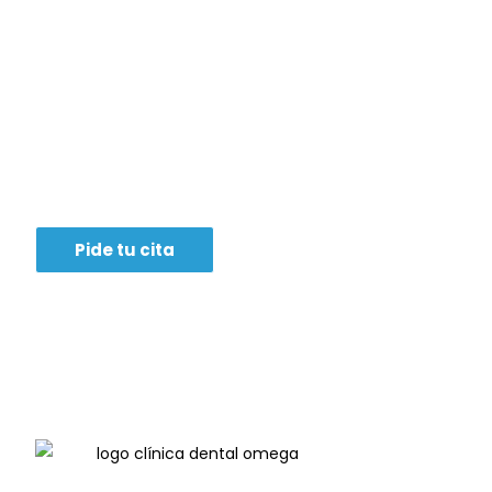
No te lo pienses más,
consigue la
sonrisa de tus sueños
Pide tu cita