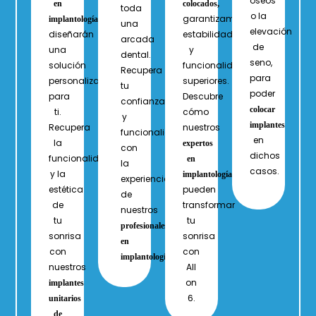
óseos
en
colocados,
toda
o la
garantizamos
implantología
una
elevación
diseñarán
estabilidad
arcada
de
una
y
dental.
seno,
solución
funcionalidad
Recupera
para
personalizada
superiores.
tu
poder
para
Descubre
confianza
colocar
ti.
cómo
y
implantes
Recupera
nuestros
funcionalidad
en
la
expertos
con
dichos
funcionalidad
en
la
casos.
y la
implantología
experiencia
estética
pueden
de
de
transformar
nuestros
tu
tu
profesionales
sonrisa
sonrisa
en
con
con
implantología.
nuestros
All
on
implantes
6.
unitarios
de