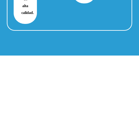
alta
calidad.
En
, te ofrecemos la
Clínica Dental Omega
experiencia y la flexibilidad para elegir el tipo de
ortodoncia que mejor se adapte a tus
necesidades y estilo de vida.
¡Programa tu consulta hoy y descubre cómo
podemos transformar tu sonrisa en nuestras