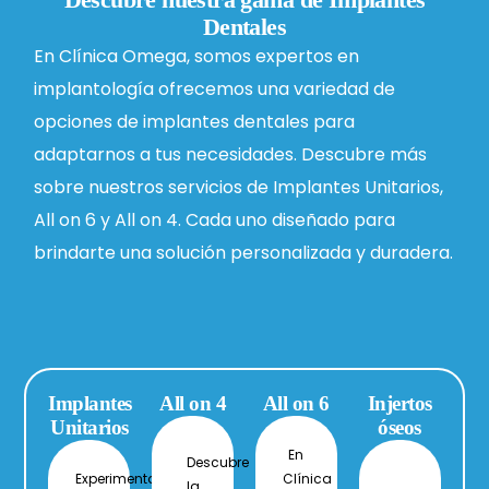
Dentales
En Clínica Omega, somos expertos en
implantología ofrecemos una variedad de
opciones de implantes dentales para
adaptarnos a tus necesidades. Descubre más
sobre nuestros servicios de Implantes Unitarios,
All on 6 y All on 4. Cada uno diseñado para
brindarte una solución personalizada y duradera.
Implantes
All on 4
All on 6
Injertos
Unitarios
óseos
En
Descubre
Experimenta
Clínica
la