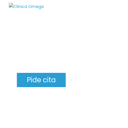
Implantes dentales en
Torremolinos
Recuperar tu sonrisa es posible
Pide cita
Español