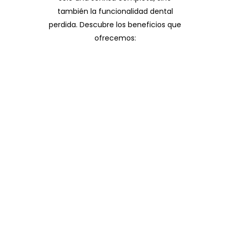
también la funcionalidad dental
perdida. Descubre los beneficios que
ofrecemos:
Restauración de la Función Dental
Nuestros implantes dentales
están diseñados para
reemplazar tanto la raíz como la
corona del diente perdido. Esto
restaura la capacidad de
masticar y hablar con
normalidad, devolviéndote una
función dental óptima.