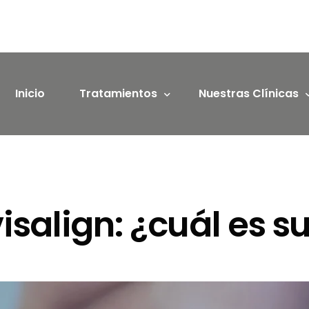
Inicio
Tratamientos
Nuestras Clínicas
Implantes dentales Málaga
Clínica dental en Tor
Blanqueamiento dental
isalign: ¿cuál es s
Ortodoncia
Férulas de Descarga
Prótesis Dentales
Endodoncia