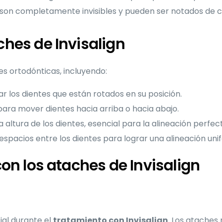
 son completamente invisibles y pueden ser notados de c
ches de Invisalign
es ortodónticas, incluyendo:
r los dientes que están rotados en su posición.
para mover dientes hacia arriba o hacia abajo.
 altura de los dientes, esencial para la alineación perfec
espacios entre los dientes para lograr una alineación uni
con los ataches de Invisalign
ial durante el
tratamiento con Invisalign
. Los ataches