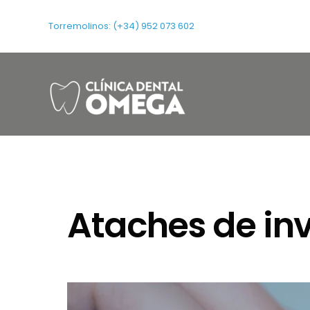
Torremolinos: (+34) 952 073 602
Ataches de inv