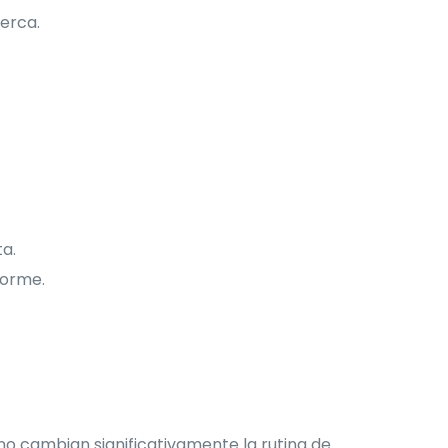
erca.
ta.
forme.
 no cambian significativamente la rutina de